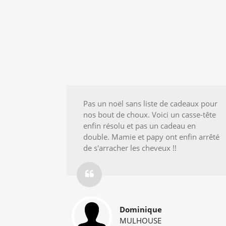
 proches à
Pas un noël sans liste de cadeaux pour
pond à
nos bout de choux. Voici un casse-tête
e et
enfin résolu et pas un cadeau en
 ma
double. Mamie et papy ont enfin arrêté
de s'arracher les cheveux !!
Dominique
MULHOUSE