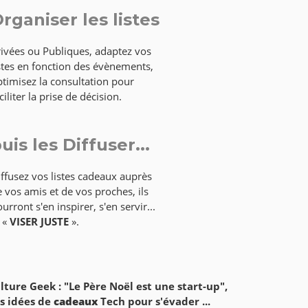
rganiser les listes
rivées ou Publiques, adaptez vos
stes en fonction des évènements,
timisez la consultation pour
ciliter la prise de décision.
uis les Diffuser...
ffusez vos listes cadeaux auprès
 vos amis et de vos proches, ils
urront s'en inspirer, s'en servir...
 «
VISER JUSTE
».
lture Geek : "Le Père Noël est une start-up",
s idées de
cadeaux
Tech pour s'évader ...