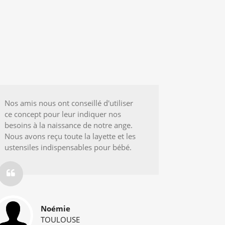
Nos amis nous ont conseillé d'utiliser
Ce fut l'o
ce concept pour leur indiquer nos
site pour
besoins à la naissance de notre ange.
cadeau en
Nous avons reçu toute la layette et les
nous ont 
ustensiles indispensables pour bébé.
installati
Noémie
TOULOUSE