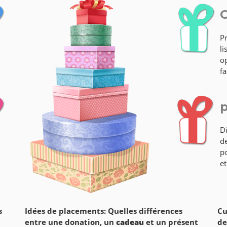
O
P
li
op
fa
p
Di
de
po
et
s
Idées de placements: Quelles différences
Cu
entre une donation, un
cadeau
et un présent
de